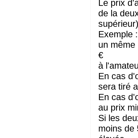
Le prix d'
de la deu
supérieur)
Exemple : 
un même lo
€
à l'amate
En cas d'o
sera tiré a
En cas d'o
au prix m
Si les de
moins de 5