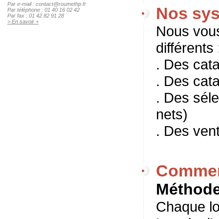
Par e-mail : contact@roumethp.fr
Nos sys
Par téléphone : 01 40 16 02 42
Par fax : 01 42 82 91 28
> En savoir +
Nous vous
différents 
. Des cat
. Des cat
. Des séle
nets)
. Des ven
Comment
Méthode 
Chaque lot